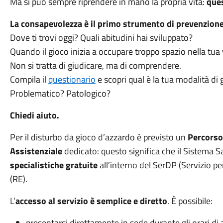
Ma si può sempre riprendere in mano la propria vita:
ques
La consapevolezza è il primo strumento di prevenzione
Dove ti trovi oggi? Quali abitudini hai sviluppato?
Quando il gioco inizia a occupare troppo spazio nella tua 
Non si tratta di giudicare, ma di comprendere.
Compila il
questionario
e scopri qual è la tua modalità di 
Problematico? Patologico?
Chiedi aiuto.
Per il disturbo da gioco d’azzardo è previsto un
Percorso
Assistenziale
dedicato: questo significa che il Sistema S
specialistiche gratuite
all’interno del SerDP (Servizio p
(RE).
L’
accesso al servizio è semplice e diretto
. È possibile:
presentarsi direttamente in sede durante gli orari di