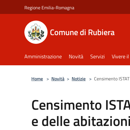
Salta al contenuto principale
Regione Emilia-Romagna
Comune di Rubiera
Amministrazione
Novità
Servizi
Vivere 
Home
>
Novità
>
Notizie
>
Censimento ISTAT 
Censimento ISTA
e delle abitazio