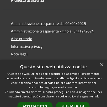
Richiesta assistenza
Amministrazione trasparente dal 01/01/2025
Amministrazione trasparente - fino al 31/12/2024
Albo pretorio
Informativa privacy
Note legali
Dichiarazione di accessibilità
×
Questo sito web utilizza cookie
Piano di miglioramento del sito
Questo sito web utilizza cookie tecnici (ed assimilati) strettamente
necessari al corretto funzionamento e alla navigazione del sito ed un
cookie tecnico analitico al solo fine di elaborare informazioni
statistiche, aggregate ed anonime.
Chiudendo questa finestra si potrà proseguire con la navigazione, per
RSS
Copyright © 2026 • Comune di
maggiori dettagli può consultare la cookie policy al seguente
link
Accessibilità
Rubiera • Powered by
Privacy
Municipium
Accesso
•
RIFIUTA TUTTO
ACCETTA TUTTO