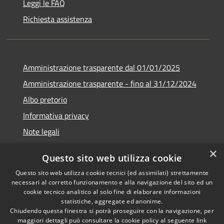
Leggi le FAQ
Richiesta assistenza
Amministrazione trasparente dal 01/01/2025
Amministrazione trasparente - fino al 31/12/2024
Albo pretorio
Informativa privacy
Note legali
Dichiarazione di accessibilità
×
Questo sito web utilizza cookie
Piano di miglioramento del sito
Questo sito web utilizza cookie tecnici (ed assimilati) strettamente
necessari al corretto funzionamento e alla navigazione del sito ed un
cookie tecnico analitico al solo fine di elaborare informazioni
statistiche, aggregate ed anonime.
Chiudendo questa finestra si potrà proseguire con la navigazione, per
RSS
Copyright © 2026 • Comune di
maggiori dettagli può consultare la cookie policy al seguente
link