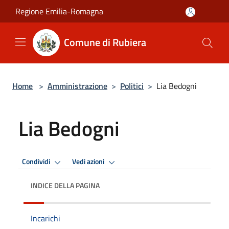
Salta al contenuto principale
Regione Emilia-Romagna
Comune di Rubiera
Home
>
Amministrazione
>
Politici
>
Lia Bedogni
Lia Bedogni
Condividi
Vedi azioni
INDICE DELLA PAGINA
Incarichi