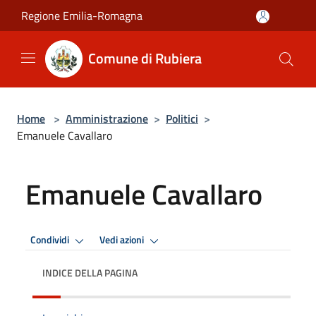
Salta al contenuto principale
Regione Emilia-Romagna
Comune di Rubiera
Home
>
Amministrazione
>
Politici
>
Emanuele Cavallaro
Emanuele Cavallaro
Condividi
Vedi azioni
INDICE DELLA PAGINA