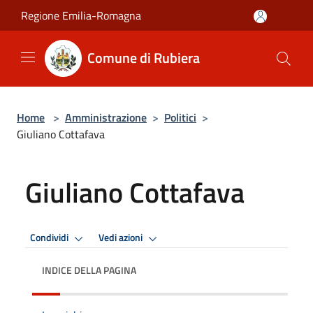
Salta al contenuto principale
Regione Emilia-Romagna
Comune di Rubiera
Home
>
Amministrazione
>
Politici
>
Giuliano Cottafava
Giuliano Cottafava
Condividi
Vedi azioni
INDICE DELLA PAGINA