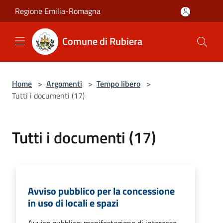
Salta al contenuto principale
Regione Emilia-Romagna
Comune di Rubiera
Home
>
Argomenti
>
Tempo libero
>
Tutti i documenti (17)
Tutti i documenti (17)
Avviso pubblico per la concessione
in uso di locali e spazi
Avviso pubblico: manifestazione di interesse