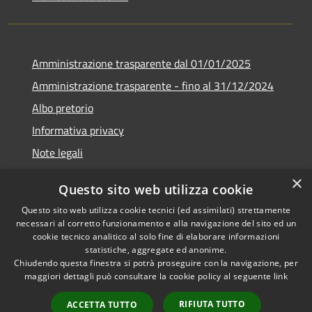
Amministrazione trasparente dal 01/01/2025
Amministrazione trasparente - fino al 31/12/2024
Albo pretorio
Informativa privacy
Note legali
Dichiarazione di accessibilità
×
Questo sito web utilizza cookie
Piano di miglioramento del sito
Questo sito web utilizza cookie tecnici (ed assimilati) strettamente
necessari al corretto funzionamento e alla navigazione del sito ed un
cookie tecnico analitico al solo fine di elaborare informazioni
statistiche, aggregate ed anonime.
Chiudendo questa finestra si potrà proseguire con la navigazione, per
RSS
Copyright © 2026 • Comune di
maggiori dettagli può consultare la cookie policy al seguente
link
Accessibilità
Rubiera • Powered by
Privacy
Municipium
Accesso
•
RIFIUTA TUTTO
ACCETTA TUTTO