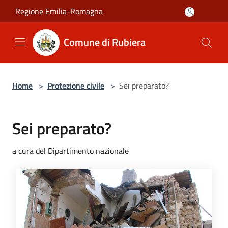
Salta al contenuto principale
Regione Emilia-Romagna
Comune di Rubiera
Home
>
Protezione civile
>
Sei preparato?
Sei preparato?
a cura del Dipartimento nazionale