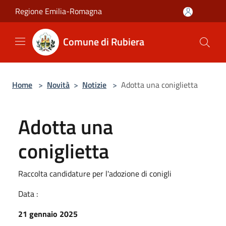
Salta al contenuto principale
Regione Emilia-Romagna
Comune di Rubiera
Home
>
Novità
>
Notizie
>
Adotta una coniglietta
Adotta una
coniglietta
Raccolta candidature per l'adozione di conigli
Data :
21 gennaio 2025