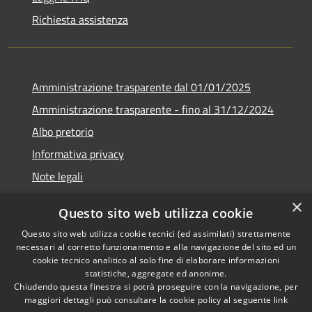
Richiesta assistenza
Amministrazione trasparente dal 01/01/2025
Amministrazione trasparente - fino al 31/12/2024
Albo pretorio
Informativa privacy
Note legali
Dichiarazione di accessibilità
×
Questo sito web utilizza cookie
Piano di miglioramento del sito
Questo sito web utilizza cookie tecnici (ed assimilati) strettamente
necessari al corretto funzionamento e alla navigazione del sito ed un
cookie tecnico analitico al solo fine di elaborare informazioni
statistiche, aggregate ed anonime.
Chiudendo questa finestra si potrà proseguire con la navigazione, per
RSS
Copyright © 2026 • Comune di
maggiori dettagli può consultare la cookie policy al seguente
link
Accessibilità
Rubiera • Powered by