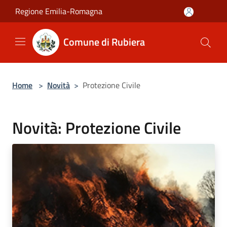
Salta al contenuto principale
Regione Emilia-Romagna
Comune di Rubiera
Home
>
Novità
>
Protezione Civile
Novità: Protezione Civile