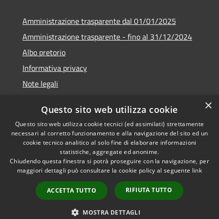
Amministrazione trasparente dal 01/01/2025
Amministrazione trasparente - fino al 31/12/2024
Albo pretorio
Informativa privacy
Note legali
Dichiarazione di accessibilità
×
Questo sito web utilizza cookie
Piano di miglioramento del sito
Questo sito web utilizza cookie tecnici (ed assimilati) strettamente
necessari al corretto funzionamento e alla navigazione del sito ed un
cookie tecnico analitico al solo fine di elaborare informazioni
statistiche, aggregate ed anonime.
Chiudendo questa finestra si potrà proseguire con la navigazione, per
RSS
Copyright © 2026 • Comune di
maggiori dettagli può consultare la cookie policy al seguente
link
Accessibilità
Rubiera • Powered by
Privacy
Municipium
Accesso
•
RIFIUTA TUTTO
ACCETTA TUTTO
Cookie
redazione
Mappa del sito
MOSTRA DETTAGLI