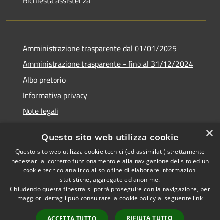
Richiesta assistenza
Amministrazione trasparente dal 01/01/2025
Amministrazione trasparente - fino al 31/12/2024
Albo pretorio
Informativa privacy
Note legali
Dichiarazione di accessibilità
×
Questo sito web utilizza cookie
Piano di miglioramento del sito
Questo sito web utilizza cookie tecnici (ed assimilati) strettamente
necessari al corretto funzionamento e alla navigazione del sito ed un
cookie tecnico analitico al solo fine di elaborare informazioni
statistiche, aggregate ed anonime.
Chiudendo questa finestra si potrà proseguire con la navigazione, per
RSS
Copyright © 2026 • Comune di
maggiori dettagli può consultare la cookie policy al seguente
link
Accessibilità
Rubiera • Powered by
Privacy
Municipium
Accesso
•
RIFIUTA TUTTO
ACCETTA TUTTO